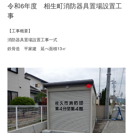
令和6年度 相生町消防器具置場設置工
事
【工事概要】
消防器具置場設置工事一式
鉄骨造 平家建 延べ面積13㎡