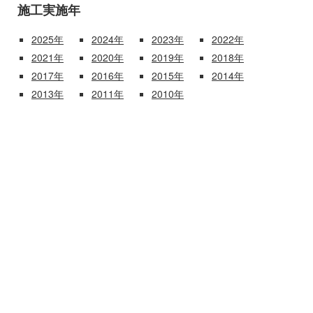
施工実施年
2025年
2024年
2023年
2022年
2021年
2020年
2019年
2018年
2017年
2016年
2015年
2014年
2013年
2011年
2010年
詳細 →
令和2年度 国補 令和元年東日本
台風豪雨災害復旧事業今井頭首工
復旧工事
【
公共工事
】
詳細 →
令和2年度 県営住宅（上田）中之
条第2団地給水ﾎﾟﾝﾌﾟﾕﾆｯﾄ改修工事